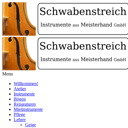
Menu
Willkommen!
Atelier
Instrumente
Bögen
Reparaturen
Mietinstrumente
Pflege
Lehrer
Geige